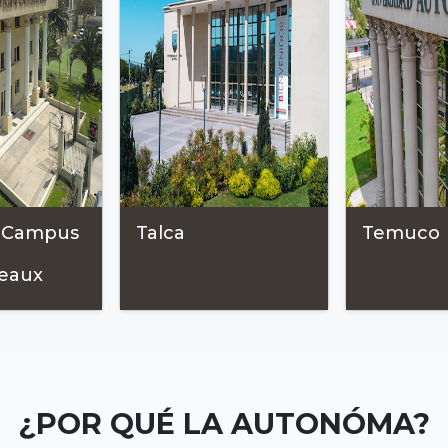
, Campus
Talca
Temuco
eaux
¿POR QUÉ LA AUTONÓMA?