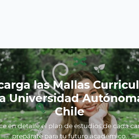
arga las Mallas Curricu
la Universidad Autónom
Chile
e en detalle el plan de estudios de cada car
prepárate para tu futuro académico.