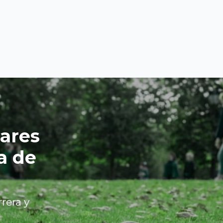
lares
a de
rera y