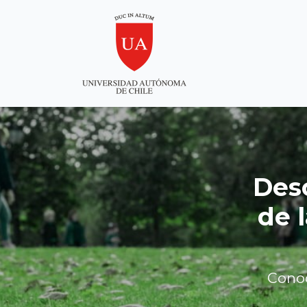
Desc
de 
Conoc